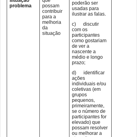
situação
que
poderão ser
problema
possam
usadas para
contribuir
ilustrar as falas.
para a
melhoria
c) discutir
da
com os
situação
participantes
como gostariam
de ver a
nascente a
médio e longo
prazo;
d) identificar
ações
individuais e/ou
coletivas (em
grupos
pequenos,
primeiramente,
se o número de
participantes for
elevado) que
possam resolver
ou melhorar a