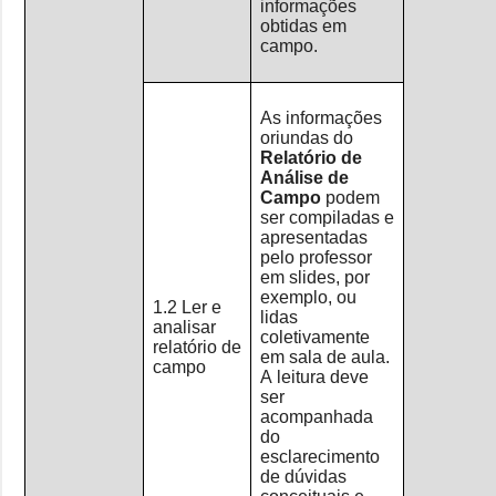
informações
obtidas em
campo.
As informações
oriundas do
Relatório de
Análise de
Campo
podem
ser compiladas e
apresentadas
pelo professor
em slides, por
exemplo, ou
1.2 Ler e
lidas
analisar
coletivamente
relatório de
em sala de aula.
campo
A leitura deve
ser
acompanhada
do
esclarecimento
de dúvidas