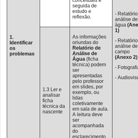
conceituais e
seguida de
estudo e
- Relatóri
reflexão.
análise de
água
(An
1)
As informações
1.
- Relatóri
oriundas do
Identificar
análise de
Relatório de
os
campo
Análise de
problemas
(Anexo 2)
Água
(ficha
técnica) podem
- Fotografi
ser
apresentadas
- Audiovis
pelo professor
em slides, por
1.3 Ler e
exemplo, ou
analisar
lidas
ficha
coletivamente
técnica da
em sala de aula.
nascente
A leitura deve
ser
acompanhada
do
esclarecimento