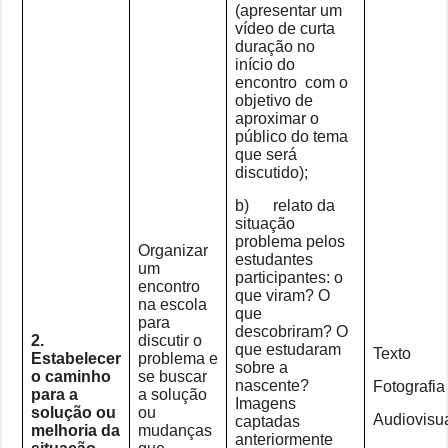
(apresentar um
vídeo de curta
duração no
início do
encontro com o
objetivo de
aproximar o
público do tema
que será
discutido);
b) relato da
situação
problema pelos
Organizar
estudantes
um
participantes: o
encontro
que viram? O
na escola
que
para
descobriram? O
2.
discutir o
que estudaram
Texto
Estabelecer
problema e
sobre a
o caminho
se buscar
nascente?
Fotografia
para a
a solução
Imagens
solução ou
ou
Audiovisu
captadas
melhoria da
mudanças
anteriormente