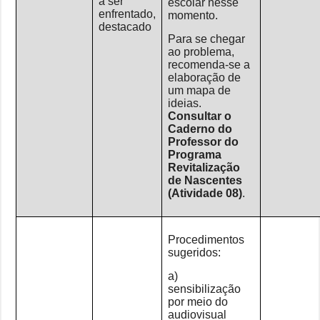
a ser
escolar nesse
enfrentado,
momento.
destacado
Para se chegar
ao problema,
recomenda-se a
elaboração de
um mapa de
ideias.
Consultar o
Caderno do
Professor do
Programa
Revitalização
de Nascentes
(Atividade 08)
.
Procedimentos
sugeridos:
a)
sensibilização
por meio do
audiovisual