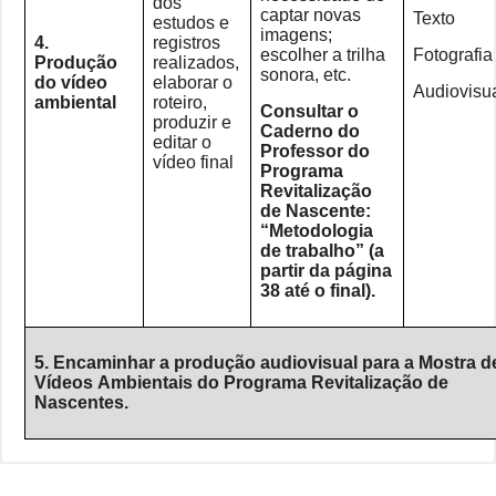
dos
captar novas
Texto
estudos e
imagens;
4.
registros
escolher a trilha
Fotografia
Produção
realizados,
sonora, etc.
do vídeo
elaborar o
Audiovisu
ambiental
roteiro,
Consultar o
produzir e
Caderno do
editar o
Professor do
vídeo final
Programa
Revitalização
de Nascente:
“Metodologia
de trabalho” (a
partir da página
38 até o final).
5. Encaminhar a produção audiovisual para a Mostra d
Vídeos Ambientais do Programa Revitalização de
Nascentes.